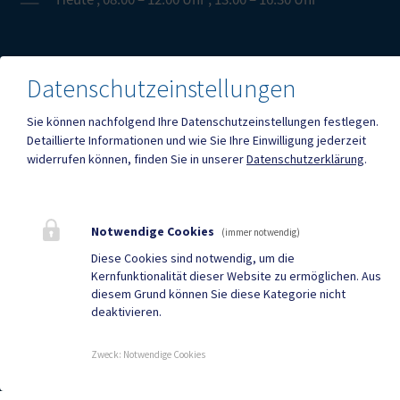
Mehr
Datenschutzeinstellungen
Sie können nachfolgend Ihre Datenschutzeinstellungen festlegen.
Quicklinks
Detaillierte Informationen und wie Sie Ihre Einwilligung jederzeit
widerrufen können, finden Sie in unserer
Datenschutzerklärung
.
Geko digital Gemeinde-
Gemeindenachrichten
App
Neuigkeiten
Termine
Notwendige Cookies
(immer notwendig)
Diese Cookies sind notwendig, um die
Kernfunktionalität dieser Website zu ermöglichen. Aus
AMTSSIGNATUR
|
BARRIEREFREIHEIT
|
DATENSCHUTZ
|
diesem Grund können Sie diese Kategorie nicht
SITEMAP
|
IMPRESSUM
deaktivieren.
Zweck
:
Notwendige Cookies