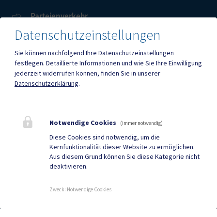
Parteienverkehr
Heute , 08:00 – 12:00 Uhr
Datenschutzeinstellungen
Sie können nachfolgend Ihre Datenschutzeinstellungen
Amtsstunden
festlegen.
Detaillierte Informationen und wie Sie Ihre Einwilligung
Heute , 08:00 – 12:00 Uhr
jederzeit widerrufen können, finden Sie in unserer
Datenschutzerklärung
.
Mehr
Notwendige Cookies
(immer notwendig)
Quicklinks
Diese Cookies sind notwendig, um die
Kernfunktionalität dieser Website zu ermöglichen.
Geko digital Gemeinde-
Gemeindenachrichten
Aus diesem Grund können Sie diese Kategorie nicht
deaktivieren.
App
Neuigkeiten
Termine
Zweck
:
Notwendige Cookies