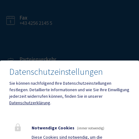
Fax
+43 4256 2145 5
Parteienverkehr
Heute , 08:00 – 12:00 Uhr
Datenschutzeinstellungen
Sie können nachfolgend Ihre Datenschutzeinstellungen
Amtsstunden
festlegen.
Detaillierte Informationen und wie Sie Ihre Einwilligung
Heute , 08:00 – 12:00 Uhr , 13:00 – 16:30 Uhr
jederzeit widerrufen können, finden Sie in unserer
Datenschutzerklärung
.
Mehr
Notwendige Cookies
(immer notwendig)
Quicklinks
Diese Cookies sind notwendig, um die