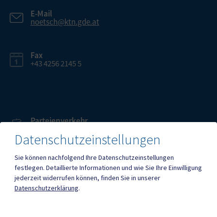
E-Mail
noetsch@ktn.gde.at
Fax
+43 4256 2145 5
Parteienverkehr
Heute , Geschlossen
Datenschutzeinstellungen
Sie können nachfolgend Ihre Datenschutzeinstellungen
Amtsstunden
festlegen.
Detaillierte Informationen und wie Sie Ihre Einwilligung
Heute , Geschlossen
jederzeit widerrufen können, finden Sie in unserer
Datenschutzerklärung
.
Mehr