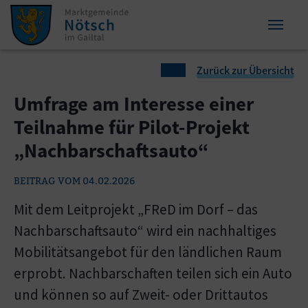
Zum Inhalt springen
Zum Seitenende springen
Sie sind hier:
Zurück zur Übersicht
Umfrage am Interesse einer
Teilnahme für Pilot-Projekt
„Nachbarschaftsauto“
BEITRAG VOM 04.02.2026
Mit dem Leitprojekt „FReD im Dorf – das
Nachbarschaftsauto“ wird ein nachhaltiges
Mobilitätsangebot für den ländlichen Raum
erprobt. Nachbarschaften teilen sich ein Auto
und können so auf Zweit- oder Drittautos