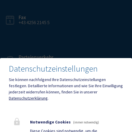
Fax
+43 4256 2145 5
Parteienverkehr
Heute , 08:00 – 12:00 Uhr
Datenschutzeinstellungen
Sie können nachfolgend Ihre Datenschutzeinstellungen
Amtsstunden
festlegen.
Detaillierte Informationen und wie Sie Ihre Einwilligung
Heute , 08:00 – 12:00 Uhr
jederzeit widerrufen können, finden Sie in unserer
Datenschutzerklärung
.
Mehr
Notwendige Cookies
(immer notwendig)
Quicklinks
Diese Cookies sind notwendig, um die