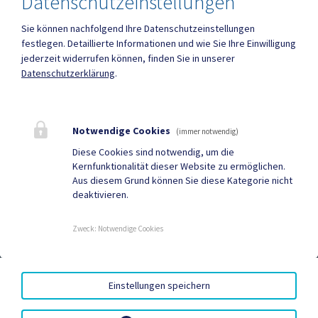
Datenschutzeinstellungen
Sie können nachfolgend Ihre Datenschutzeinstellungen
Amtsstunden
festlegen.
Detaillierte Informationen und wie Sie Ihre Einwilligung
Heute , 08:00 – 12:00 Uhr , 13:00 – 16:30 Uhr
jederzeit widerrufen können, finden Sie in unserer
Datenschutzerklärung
.
Mehr
Notwendige Cookies
(immer notwendig)
Quicklinks
Diese Cookies sind notwendig, um die
Kernfunktionalität dieser Website zu ermöglichen.
Geko digital Gemeinde-
Gemeindenachrichten
Aus diesem Grund können Sie diese Kategorie nicht
deaktivieren.
App
Neuigkeiten
Termine
Zweck
:
Notwendige Cookies
AMTSSIGNATUR
|
BARRIEREFREIHEIT
|
DATENSCHUTZ
|
Einstellungen speichern
SITEMAP
|
IMPRESSUM