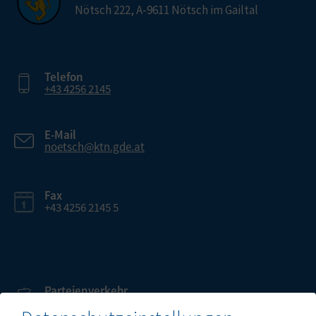
Nötsch 222, A-9611 Nötsch im Gailtal
Telefon
+43 4256 2145
E-Mail
noetsch@ktn.gde.at
Fax
+43 4256 2145 5
Parteienverkehr
Heute , 13:30 – 15:30 Uhr