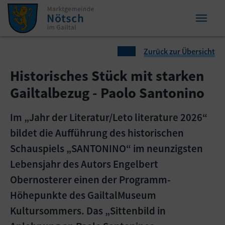
Zum Inhalt springen
Zum Seitenende springen
Sie sind hier:
Zurück zur Übersicht
Historisches Stück mit starken
Gailtalbezug - Paolo Santonino
Im „Jahr der Literatur/Leto literature 2026“
bildet die Aufführung des historischen
Schauspiels „SANTONINO“ im neunzigsten
Lebensjahr des Autors Engelbert
Obernosterer einen der Programm-
Höhepunkte des GailtalMuseum
Kultursommers. Das „Sittenbild in