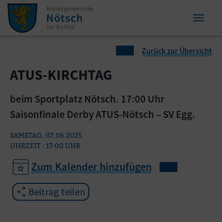
Zum Inhalt springen
Zum Seitenende springen
Sie sind hier:
Zurück zur Übersicht
ATUS-KIRCHTAG
beim Sportplatz Nötsch. 17:00 Uhr
Saisonfinale Derby ATUS-Nötsch – SV Egg.
SAMSTAG, 07.06.2025
UHRZEIT : 17:00 UHR
Zum Kalender hinzufügen
Beitrag teilen