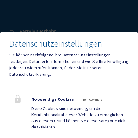
Parteienverkehr
Heute , 08:00 – 12:00 Uhr
Datenschutzeinstellungen
Sie können nachfolgend Ihre Datenschutzeinstellungen
Amtsstunden
festlegen.
Detaillierte Informationen und wie Sie Ihre Einwilligung
Heute , 08:00 – 12:00 Uhr
jederzeit widerrufen können, finden Sie in unserer
Datenschutzerklärung
.
Mehr
Notwendige Cookies
(immer notwendig)
Quicklinks
Diese Cookies sind notwendig, um die
Kernfunktionalität dieser Website zu ermöglichen.
Geko digital Gemeinde-
Gemeindenachrichten
Aus diesem Grund können Sie diese Kategorie nicht
deaktivieren.
App